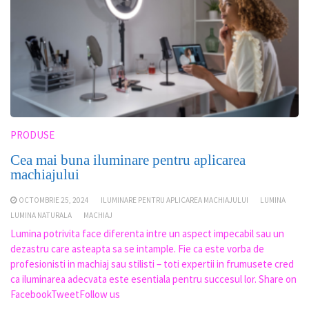
PRODUSE
Cea mai buna iluminare pentru aplicarea
machiajului
OCTOMBRIE 25, 2024
ILUMINARE PENTRU APLICAREA MACHIAJULUI
LUMINA
LUMINA NATURALA
MACHIAJ
Lumina potrivita face diferenta intre un aspect impecabil sau un
dezastru care asteapta sa se intample. Fie ca este vorba de
profesionisti in machiaj sau stilisti – toti expertii in frumusete cred
ca iluminarea adecvata este esentiala pentru succesul lor. Share on
FacebookTweetFollow us