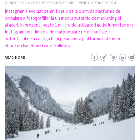
SPONSORIZARI SI PARTENERIATE CU BRANDURI
VENITURI PE INSTAGRAM
Instagram a evoluat semnificativ de la o simpla platforma de
partajare a fotografiilor la un mediu puternic de marketing si
afaceri. In prezent, peste 1 miliard de utilizatori activi lunari fac din
Instagram una dintre cele mai populare retele sociale, iar
potentialul de a castiga bani pe aceasta platforma este imens.
Share on FacebookTweetFollow us
READ MORE