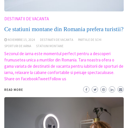
DESTINATII DE VACANTA
Ce statiuni montane din Romania prefera turistii?
NOIEMBRIE 15, 2024
DESTINATII DE VACANTA
PARTIILE DE SCHI
SPORTURI DE IARNA
STATIUNI MONTANE
Sezonul de iarna este momentul perfect pentru a descoperi
frumusetea unica a muntilor din Romania. Tara noastra ofera o
gama variata de destinatii de vacanta pentru iubitorii de sporturi de
iarna, relaxare la cabane confortabile si peisaje spectaculoase.
Share on FacebookTweetFollow us
READ MORE