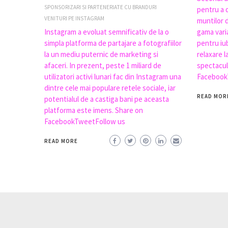
SPONSORIZARI SI PARTENERIATE CU BRANDURI
pentru a 
VENITURI PE INSTAGRAM
muntilor 
Instagram a evoluat semnificativ de la o
gama vari
simpla platforma de partajare a fotografiilor
pentru iub
la un mediu puternic de marketing si
relaxare l
afaceri. In prezent, peste 1 miliard de
spectacul
utilizatori activi lunari fac din Instagram una
Facebook
dintre cele mai populare retele sociale, iar
READ MOR
potentialul de a castiga bani pe aceasta
platforma este imens. Share on
FacebookTweetFollow us
READ MORE