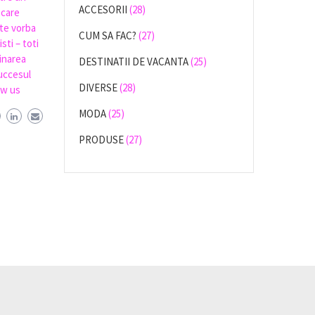
ACCESORII
(28)
 care
ste vorba
CUM SA FAC?
(27)
sti – toti
minarea
DESTINATII DE VACANTA
(25)
uccesul
DIVERSE
(28)
ow us
MODA
(25)
PRODUSE
(27)