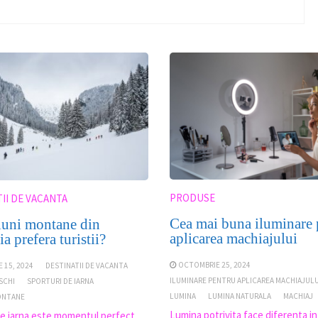
PRODUSE
II DE VACANTA
Cea mai buna iluminare 
tiuni montane din
aplicarea machiajului
 prefera turistii?
OCTOMBRIE 25, 2024
 15, 2024
DESTINATII DE VACANTA
ILUMINARE PENTRU APLICAREA MACHIAJULU
 SCHI
SPORTURI DE IARNA
LUMINA
LUMINA NATURALA
MACHIAJ
ONTANE
Lumina potrivita face diferenta i
e iarna este momentul perfect