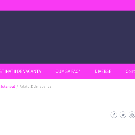
STINATII DE VACANTA
CUM SA FAC?
DIVERSE
Cont
n Istanbul
Palatul Dolmabahçe