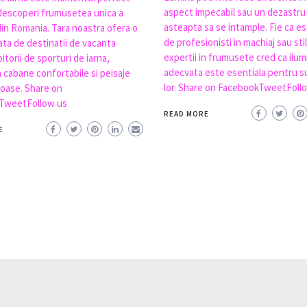
aspect impecabil sau un dezastru
descoperi frumusetea unica a
asteapta sa se intample. Fie ca e
din Romania. Tara noastra ofera o
de profesionisti in machiaj sau stili
ata de destinatii de vacanta
expertii in frumusete cred ca ilu
itorii de sporturi de iarna,
adecvata este esentiala pentru s
a cabane confortabile si peisaje
lor. Share on FacebookTweetFoll
oase. Share on
TweetFollow us
READ MORE
E