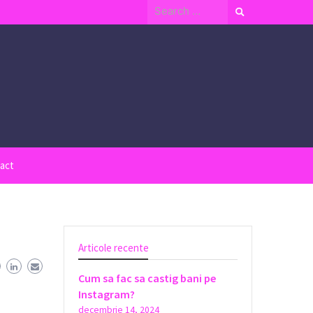
Search
for:
act
Articole recente
Cum sa fac sa castig bani pe
Instagram?
decembrie 14, 2024