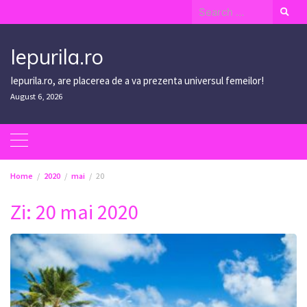
Skip
Search
to
for:
content
Iepurila.ro
Iepurila.ro, are placerea de a va prezenta universul femeilor!
August 6, 2026
Home
2020
mai
20
Zi:
20 mai 2020