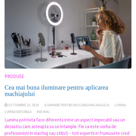
PRODUSE
Cea mai buna iluminare pentru aplicarea
machiajului
OCTOMBRIE 25, 2024
ILUMINARE PENTRU APLICAREA MACHIAJULUI
LUMINA
LUMINA NATURALA
MACHIAJ
Lumina potrivita face diferenta intre un aspect impecabil sau un
dezastru care asteapta sa se intample. Fie ca este vorba de
profesionisti in machiaj sau stilisti – toti expertii in frumusete cred