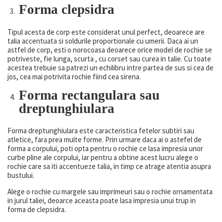
Forma clepsidra
Tipul acesta de corp este considerat unul perfect, deoarece are
talia accentuata si soldurile proportionale cu umerii. Daca ai un
astfel de corp, esti o norocoasa deoarece orice model de rochie se
potriveste, fie lunga, scurta , cu corset sau curea in talie. Cu toate
acestea trebuie sa patrezi un echilibru intre partea de sus si cea de
jos, cea mai potrivita rochie fiind cea sirena.
Forma rectangulara sau
dreptunghiulara
Forma dreptunghiulara este caracteristica fetelor subtiri sau
atletice, fara prea multe forme. Prin urmare daca ai o astefel de
forma a corpului, poti opta pentru o rochie ce lasa impresia unor
curbe pline ale corpului, iar pentru a obtine acest lucru alege o
rochie care sa iti accentueze talia, in timp ce atrage atentia asupra
bustului.
Alege o rochie cu margele sau imprimeuri sau o rochie ornamentata
in jurul taliei, deoarce aceasta poate lasa impresia unui trup in
forma de clepsidra.