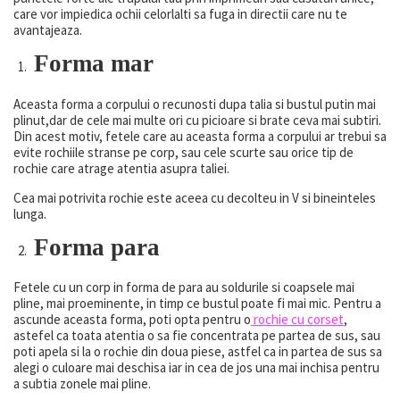
care vor impiedica ochii celorlalti sa fuga in directii care nu te
avantajeaza.
Forma mar
Aceasta forma a corpului o recunosti dupa talia si bustul putin mai
plinut,dar de cele mai multe ori cu picioare si brate ceva mai subtiri.
Din acest motiv, fetele care au aceasta forma a corpului ar trebui sa
evite rochiile stranse pe corp, sau cele scurte sau orice tip de
rochie care atrage atentia asupra taliei.
Cea mai potrivita rochie este aceea cu decolteu in V si bineinteles
lunga.
Forma para
Fetele cu un corp in forma de para au soldurile si coapsele mai
pline, mai proeminente, in timp ce bustul poate fi mai mic. Pentru a
ascunde aceasta forma, poti opta pentru o
rochie cu corset
,
astefel ca toata atentia o sa fie concentrata pe partea de sus, sau
poti apela si la o rochie din doua piese, astfel ca in partea de sus sa
alegi o culoare mai deschisa iar in cea de jos una mai inchisa pentru
a subtia zonele mai pline.