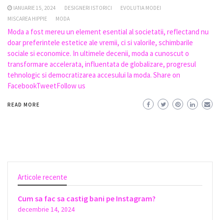
IANUARIE 15, 2024
DESIGNERI ISTORICI
EVOLUTIA MODEI
MISCAREA HIPPIE
MODA
Moda a fost mereu un element esential al societatii, reflectand nu
doar preferintele estetice ale vremii, ci si valorile, schimbarile
sociale si economice. In ultimele decenii, moda a cunoscut o
transformare accelerata, influentata de globalizare, progresul
tehnologic si democratizarea accesului la moda. Share on
FacebookTweetFollow us
READ MORE
Articole recente
Cum sa fac sa castig bani pe Instagram?
decembrie 14, 2024