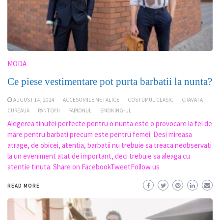
MODA
Ce piese vestimentare pot purta barbatii la nunta?
AUGUST 14, 2024
ACCESORIILE METALICE
COSTUMUL CLASIC
CRAVATA
CUREAUA
PANTOFII
PAPIONUL
SMOKING-UL
Alegerea tinutei perfecte pentru o nunta este o provocare la fel de
mare pentru barbati precum este pentru femei. Desi mireasa
atrage, de obicei, atentia, barbatii nu trebuie sa treaca neobservati
la un eveniment atat de important, deci trebuie sa aleaga cu
atentie tinuta. Share on FacebookTweetFollow us
READ MORE