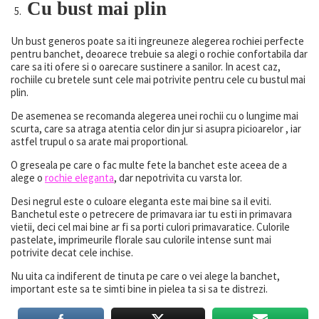
Cu bust mai plin
Un bust generos poate sa iti ingreuneze alegerea rochiei perfecte
pentru banchet, deoarece trebuie sa alegi o rochie confortabila dar
care sa iti ofere si o oarecare sustinere a sanilor. In acest caz,
rochiile cu bretele sunt cele mai potrivite pentru cele cu bustul mai
plin.
De asemenea se recomanda alegerea unei rochii cu o lungime mai
scurta, care sa atraga atentia celor din jur si asupra picioarelor , iar
astfel trupul o sa arate mai proportional.
O greseala pe care o fac multe fete la banchet este aceea de a
alege o
rochie eleganta
, dar nepotrivita cu varsta lor.
Desi negrul este o culoare eleganta este mai bine sa il eviti.
Banchetul este o petrecere de primavara iar tu esti in primavara
vietii, deci cel mai bine ar fi sa porti culori primavaratice. Culorile
pastelate, imprimeurile florale sau culorile intense sunt mai
potrivite decat cele inchise.
Nu uita ca indiferent de tinuta pe care o vei alege la banchet,
important este sa te simti bine in pielea ta si sa te distrezi.