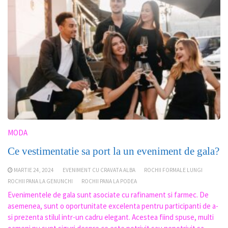
MODA
Ce vestimentatie sa port la un eveniment de gala?
MARTIE 24, 2024
EVENIMENT CU CRAVATA ALBA
ROCHII FORMALE LUNGI
ROCHII PANA LA GENUNCHI
ROCHII PANA LA PODEA
Evenimentele de gala sunt asociate cu rafinament si farmec. De
asemenea, sunt o oportunitate excelenta pentru participanti de a-
si prezenta stilul intr-un cadru elegant. Acestea fiind spuse, multi