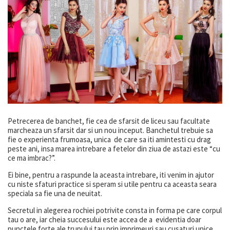
Petrecerea de banchet, fie cea de sfarsit de liceu sau facultate
marcheaza un sfarsit dar si un nou inceput. Banchetul trebuie sa
fie o experienta frumoasa, unica de care sa iti amintesti cu drag
peste ani, insa marea intrebare a fetelor din ziua de astazi este “cu
ce ma imbrac?”.
Ei bine, pentru a raspunde la aceasta intrebare, iti venim in ajutor
cu niste sfaturi practice si speram si utile pentru ca aceasta seara
speciala sa fie una de neuitat.
Secretul in alegerea rochiei potrivite consta in forma pe care corpul
tau o are, iar cheia succesului este accea de a evidentia doar
punctele forte ale trupului tau prin imprimeuri sau cusaturi unice,