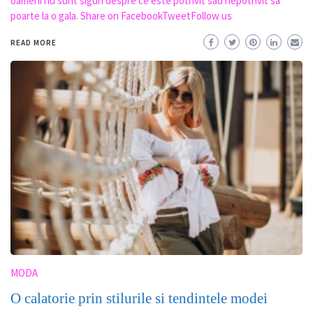
oameni nu sunt siguri despre ce este potrivit sau nepotrivit sa
poarte la o gala. Share on FacebookTweetFollow us
READ MORE
MODA
O calatorie prin stilurile si tendintele modei