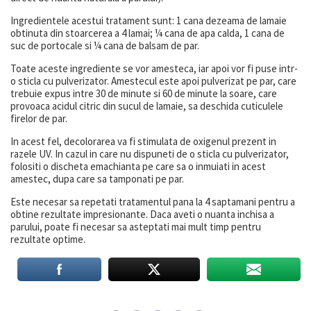
Ingredientele acestui tratament sunt: 1 cana dezeama de lamaie
obtinuta din stoarcerea a 4 lamai; ¼ cana de apa calda, 1 cana de
suc de portocale si ¼ cana de balsam de par.
Toate aceste ingrediente se vor amesteca, iar apoi vor fi puse intr-
o sticla cu pulverizator. Amestecul este apoi pulverizat pe par, care
trebuie expus intre 30 de minute si 60 de minute la soare, care
provoaca acidul citric din sucul de lamaie, sa deschida cuticulele
firelor de par.
In acest fel, decolorarea va fi stimulata de oxigenul prezent in
razele UV. In cazul in care nu dispuneti de o sticla cu pulverizator,
folositi o discheta emachianta pe care sa o inmuiati in acest
amestec, dupa care sa tamponati pe par.
Este necesar sa repetati tratamentul pana la 4 saptamani pentru a
obtine rezultate impresionante. Daca aveti o nuanta inchisa a
parului, poate fi necesar sa asteptati mai mult timp pentru
rezultate optime.