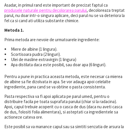
Asadar, in primul rand este important de precizat faptul ca
produsele naturale pentru decolorarea parului
, decoloreaza treptat
parul, nu doar intr-o singura aplicare, deci parul nu se va deteriora la
fel ca si cand ati utiliza substante chimice.
Metoda 1.
Prima metoda are nevoie de urmatoarele ingrediente:
Miere de albine (1 lingura).
Scortisoara pudra (2 linguri).
Ulei de masline extravirgin (1 lingura)
Apa distilata daca este posibil, sau doar apa (6 linguri).
Pentru a pune in practica aceasta metoda, este necesar ca mierea
de albine sa fie dizolvata in apa. Se vor adauga apoi celelalte
ingrediente, pana cand se va obtine o pasta consistenta.
Pasta respectiva va fi apoi aplicata pe parul umed, pentru o
distribuire facila pe toata suprafata parului (chiar si la radacina).
Apoi, capul trebuie acoperit cu o casca de dus (daca nu aveti casca
de dus, folositi folia alimentara), si asteptati ca ingredientele sa
actioneze cateva ore.
Este posibil sa va manance capul sau sa simtiti senzatia de arsura la