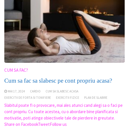
CUM SA FAC?
Cum sa fac sa slabesc pe cont propriu acasa?
MAI 17, 2024
CARDIO
CUM SA SLABESC ACASA
EXERCITII DE FORTA SI TONIFIERE
EXERCITII FIZICE
PLAN DE SLABIRE
Slabitul poate fi o provocare, mai ales atunci cand alegi sa o faci pe
cont propriu. Cu toate acestea, cu o abordare bine planificata si
motivatie, poti atinge obiectivele tale de pierdere in greutate.
Share on FacebookTweetFollow us