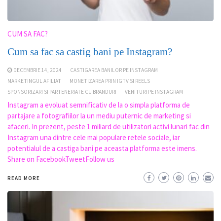
CUM SA FAC?
Cum sa fac sa castig bani pe Instagram?
DECEMBRIE 14, 2024
CASTIGAREA BANILOR PE INSTAGRAM
MARKETINGUL AFILIAT
MONETIZAREA PRIN IGTV SI REELS
SPONSORIZARI SI PARTENERIATE CU BRANDURI
VENITURI PE INSTAGRAM
Instagram a evoluat semnificativ de la o simpla platforma de
partajare a fotografiilor la un mediu puternic de marketing si
afaceri. In prezent, peste 1 miliard de utilizatori activi lunari fac din
Instagram una dintre cele mai populare retele sociale, iar
potentialul de a castiga bani pe aceasta platforma este imens.
Share on FacebookTweetFollow us
READ MORE