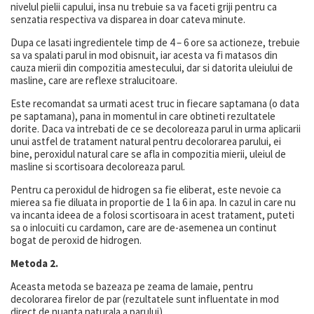
nivelul pielii capului, insa nu trebuie sa va faceti griji pentru ca
senzatia respectiva va disparea in doar cateva minute.
Dupa ce lasati ingredientele timp de 4 – 6 ore sa actioneze, trebuie
sa va spalati parul in mod obisnuit, iar acesta va fi matasos din
cauza mierii din compozitia amestecului, dar si datorita uleiului de
masline, care are reflexe stralucitoare.
Este recomandat sa urmati acest truc in fiecare saptamana (o data
pe saptamana), pana in momentul in care obtineti rezultatele
dorite. Daca va intrebati de ce se decoloreaza parul in urma aplicarii
unui astfel de tratament natural pentru decolorarea parului, ei
bine, peroxidul natural care se afla in compozitia mierii, uleiul de
masline si scortisoara decoloreaza parul.
Pentru ca peroxidul de hidrogen sa fie eliberat, este nevoie ca
mierea sa fie diluata in proportie de 1 la 6 in apa. In cazul in care nu
va incanta ideea de a folosi scortisoara in acest tratament, puteti
sa o inlocuiti cu cardamon, care are de-asemenea un continut
bogat de peroxid de hidrogen.
Metoda 2.
Aceasta metoda se bazeaza pe zeama de lamaie, pentru
decolorarea firelor de par (rezultatele sunt influentate in mod
direct de nuanta naturala a parului).