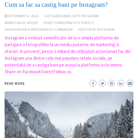
Cum sa fac sa castig bani pe Instagram?
DECEMBRIE 14, 2024
CASTIGAREA BANILOR PE INSTAGRAM
MARKETINGUL AFILIAT
MONETIZAREA PRIN IGTV SI REELS
SPONSORIZARI SI PARTENERIATE CU BRANDURI
VENITURI PE INSTAGRAM
Instagram a evoluat semnificativ de la o simpla platforma de
partajare a fotografiilor la un mediu puternic de marketing si
afaceri. In prezent, peste 1 miliard de utilizatori activi lunari fac din
Instagram una dintre cele mai populare retele sociale, iar
potentialul de a castiga bani pe aceasta platforma este imens.
Share on FacebookTweetFollow us
READ MORE