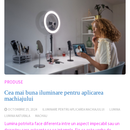
PRODUSE
Cea mai buna iluminare pentru aplicarea
machiajului
OCTOMBRIE 25, 2024
ILUMINARE PENTRU APLICAREA MACHIAJULUI
LUMINA
LUMINA NATURALA
MACHIAJ
Lumina potrivita face diferenta intre un aspect impecabil sau un
dezastru care asteapta sa se intample. Fie ca este vorba de