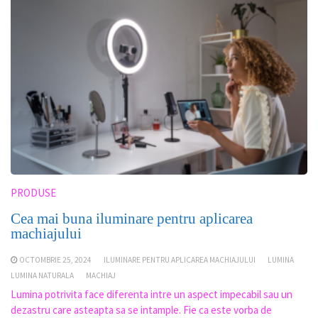
PRODUSE
Cea mai buna iluminare pentru aplicarea
machiajului
OCTOMBRIE 25, 2024
ILUMINARE PENTRU APLICAREA MACHIAJULUI
LUMINA
LUMINA NATURALA
MACHIAJ
Lumina potrivita face diferenta intre un aspect impecabil sau un
dezastru care asteapta sa se intample. Fie ca este vorba de