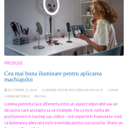
PRODUSE
Cea mai buna iluminare pentru aplicarea
machiajului
OCTOMBRIE 25, 2024
ILUMINARE PENTRU APLICAREA MACHIAJULUI
LUMINA
LUMINA NATURALA
MACHIAJ
Lumina potrivita face diferenta intre un aspect impecabil sau un
dezastru care asteapta sa se intample. Fie ca este vorba de
profesionisti in machiaj sau stilisti – toti expertii in frumusete cred
ca iluminarea adecvata este esentiala pentru succesul lor. Share on