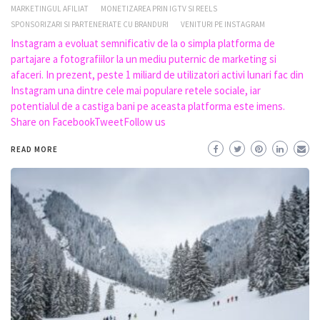
MARKETINGUL AFILIAT
MONETIZAREA PRIN IGTV SI REELS
SPONSORIZARI SI PARTENERIATE CU BRANDURI
VENITURI PE INSTAGRAM
Instagram a evoluat semnificativ de la o simpla platforma de
partajare a fotografiilor la un mediu puternic de marketing si
afaceri. In prezent, peste 1 miliard de utilizatori activi lunari fac din
Instagram una dintre cele mai populare retele sociale, iar
potentialul de a castiga bani pe aceasta platforma este imens.
Share on FacebookTweetFollow us
READ MORE