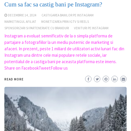
Cum sa fac sa castig bani pe Instagram?
DECEMBRIE 14, 2024
CASTIGAREA BANILOR PE INSTAGRAM
MARKETINGUL AFILIAT
MONETIZAREA PRIN IGTV SI REELS
SPONSORIZARI SI PARTENERIATE CU BRANDURI
VENITURI PE INSTAGRAM
Instagram a evoluat semnificativ de la o simpla platforma de
partajare a fotografiilor la un mediu puternic de marketing si
afaceri. In prezent, peste 1 miliard de utilizatori activi lunari fac din
Instagram una dintre cele mai populare retele sociale, iar
potentialul de a castiga bani pe aceasta platforma este imens.
Share on FacebookTweetFollow us
READ MORE