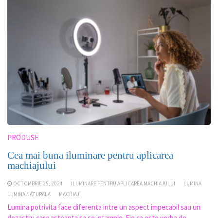
PRODUSE
Cea mai buna iluminare pentru aplicarea
machiajului
OCTOMBRIE 25, 2024
ILUMINARE PENTRU APLICAREA MACHIAJULUI
LUMINA
LUMINA NATURALA
MACHIAJ
Lumina potrivita face diferenta intre un aspect impecabil sau un
dezastru care asteapta sa se intample. Fie ca este vorba de