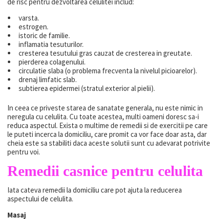
de risc pentru dezvoltarea celulitei includ:
varsta.
estrogen.
istoric de familie.
inflamatia tesuturilor.
cresterea tesutului gras cauzat de cresterea in greutate.
pierderea colagenului.
circulatie slaba (o problema frecventa la nivelul picioarelor).
drenaj limfatic slab.
subtierea epidermei (stratul exterior al pielii).
In ceea ce priveste starea de sanatate generala, nu este nimic in
neregula cu celulita. Cu toate acestea, multi oameni doresc sa-i
reduca aspectul. Exista o multime de remedii si de exercitii pe care
le puteti incerca la domiciliu, care promit ca vor face doar asta, dar
cheia este sa stabiliti daca aceste solutii sunt cu adevarat potrivite
pentru voi.
Remedii casnice pentru celulita
Iata cateva remedii la domiciliu care pot ajuta la reducerea
aspectului de celulita.
Masaj