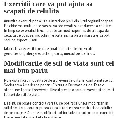
Exercitii care va pot ajuta sa
scapati de celulita
Anumite exercitii pot ajuta la intarirea pielii din jurul regiunii coapsei.
Ba chiar mai mult, este posibil sa observati si o reducere a celulitei.
In timp ce exercitiul fizic nu este un mod nepermis de a scapa de
celulita pe coapse, muschii mai puternici si pielea mai stransa pot
reduce aspectul sau.
Iata cateva exercitii pe care poate doriti sa le incercati:
genuflexiuni, alergare, ciclism, dans, mersul pe jos, inot.
Modificarile de stil de viata sunt cel
mai bun pariu
Nu exista nici o modalitate de a preveni celulita, in conformitate cu
Societatea Americana pentru Chirurgie Dermatologica. Este o
afectiune foarte frecventa. Riscul creste odata cu varsta si anumiti
factori de stil de viata.
Desi nu se poate controla varsta, se pot face unele modificari in
stilul de viata, care ar putea ajuta la reducerea cantitatii de celulita
de pe coapse. Aceste modificari pot include lucruri precum exercitii
fizice regulate si o dieta hranitoare.