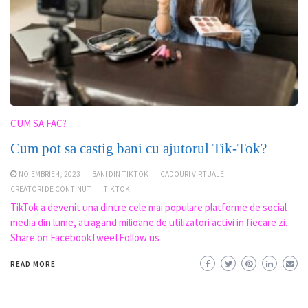
CUM SA FAC?
Cum pot sa castig bani cu ajutorul Tik-Tok?
NOIEMBRIE 4, 2023
BANI DIN TIKTOK
CADOURI VIRTUALE
CREATORI DE CONTINUT
TIKTOK
TikTok a devenit una dintre cele mai populare platforme de social
media din lume, atragand milioane de utilizatori activi in fiecare zi.
Share on FacebookTweetFollow us
READ MORE