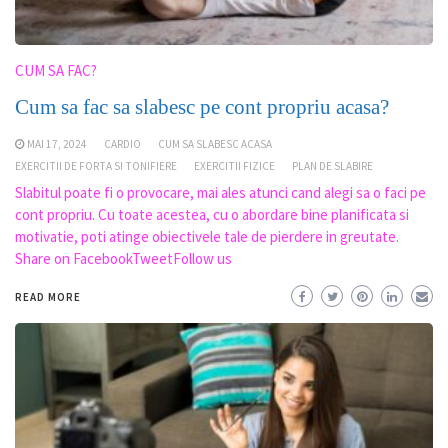
CUM SA FAC?
Cum sa fac sa slabesc pe cont propriu acasa?
MAI 17, 2024
CARDIO
CUM SA SLABESC ACASA
EXERCITII DE FORTA SI TONIFIERE
EXERCITII FIZICE
PLAN DE SLABIRE
Slabitul poate fi o provocare, mai ales atunci cand alegi sa o faci pe
cont propriu. Cu toate acestea, cu o abordare bine planificata si
motivatie, poti atinge obiectivele tale de pierdere in greutate.
Share on FacebookTweetFollow us
READ MORE