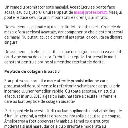
Un remediu promitator este masajul. Acest lucru se poate face
acasa, sau cu ajutorul unui terapeut de
masaj profesionist
. Masajul
poate reduce celulita prin imbunatatirea drenajului limfatic.
De asemenea, va poate ajuta sa intindeti tesutul pielii. Cremele de
masaj ofera aceleasi avantaje, dar componenta cheie este procesul
de masaj. Nu puteti aplica o crema si asteptati ca celulita sa dispara
singura.
De asemenea, trebuie sa stiti ca doar un singur masaj nu va va ajuta
cand vine vorba de celulita. Trebuie sa repetati procesul in mod
constant pentru a obtine si a mentine rezultatele dorite.
Peptide de colagen bioactiv
S-ar putea sa acordati o mare atentie promisiunilor pe care
producatorii de suplimente le referitor la schimbarea corpului prin
intermediul unor remedieri rapide. Cu toate acestea, un studiu
efectuat in anul 2015 a gasit o imbunatatire a celulitei la femeile
care au luat peptide de colagen bioactiv.
Participantele la acest studiu au luat suplimentul oral zilnic timp de
6 luni. In general, a existat o scadere notabila a celulitei pe coapse.
Ameliorarea a fost observata la ambele femei cu o greutate
moderata si mai mare, dar cele cu o greutate moderata au