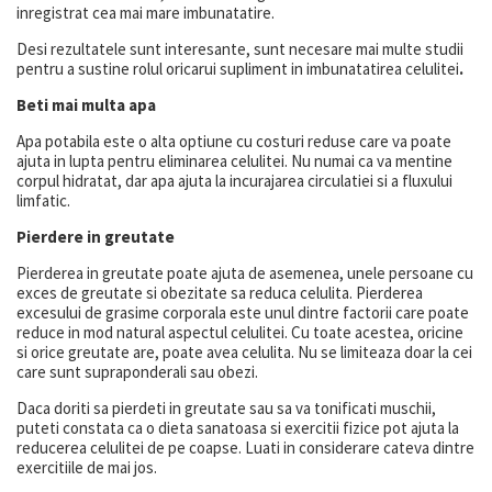
inregistrat cea mai mare imbunatatire.
Desi rezultatele sunt interesante, sunt necesare mai multe studii
pentru a sustine rolul oricarui supliment in imbunatatirea celulitei
.
Beti mai multa apa
Apa potabila este o alta optiune cu costuri reduse care va poate
ajuta in lupta pentru eliminarea celulitei. Nu numai ca va mentine
corpul hidratat, dar apa ajuta la incurajarea circulatiei si a fluxului
limfatic.
Pierdere in greutate
Pierderea in greutate poate ajuta de asemenea, unele persoane cu
exces de greutate si obezitate sa reduca celulita. Pierderea
excesului de grasime corporala este unul dintre factorii care poate
reduce in mod natural aspectul celulitei. Cu toate acestea, oricine
si orice greutate are, poate avea celulita. Nu se limiteaza doar la cei
care sunt supraponderali sau obezi.
Daca doriti sa pierdeti in greutate sau sa va tonificati muschii,
puteti constata ca o dieta sanatoasa si exercitii fizice pot ajuta la
reducerea celulitei de pe coapse. Luati in considerare cateva dintre
exercitiile de mai jos.