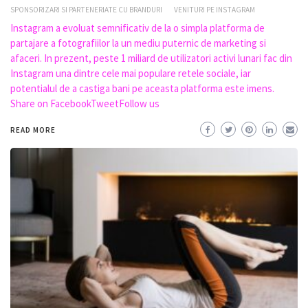
SPONSORIZARI SI PARTENERIATE CU BRANDURI
VENITURI PE INSTAGRAM
Instagram a evoluat semnificativ de la o simpla platforma de
partajare a fotografiilor la un mediu puternic de marketing si
afaceri. In prezent, peste 1 miliard de utilizatori activi lunari fac din
Instagram una dintre cele mai populare retele sociale, iar
potentialul de a castiga bani pe aceasta platforma este imens.
Share on FacebookTweetFollow us
READ MORE